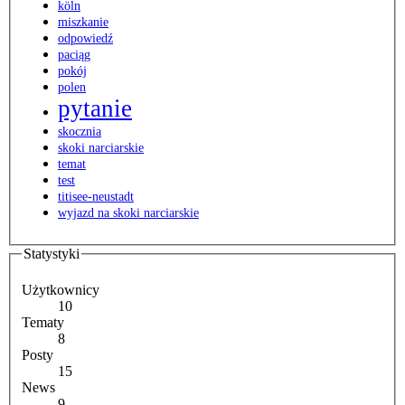
köln
miszkanie
odpowiedź
paciąg
pokój
polen
pytanie
skocznia
skoki narciarskie
temat
test
titisee-neustadt
wyjazd na skoki narciarskie
Statystyki
Użytkownicy
10
Tematy
8
Posty
15
News
9