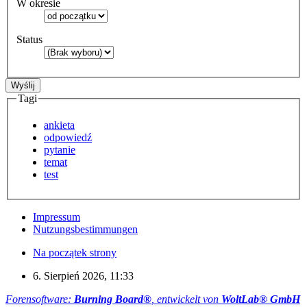
W okresie
Status
Tagi
ankieta
odpowiedź
pytanie
temat
test
Impressum
Nutzungsbestimmungen
Na początek strony
6. Sierpień 2026, 11:33
Forensoftware:
Burning Board®
, entwickelt von
WoltLab® GmbH