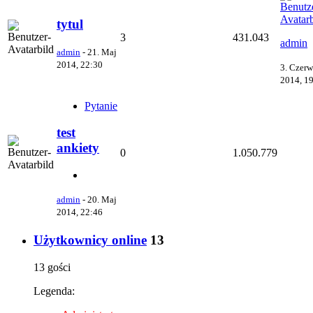
tytul
3
431.043
admin
admin
-
21. Maj
2014, 22:30
3. Czerw
2014, 1
Pytanie
test
ankiety
0
1.050.779
admin
-
20. Maj
2014, 22:46
Użytkownicy online
13
13 gości
Legenda: