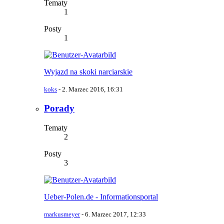
Tematy
1
Posty
1
Wyjazd na skoki narciarskie
koks
-
2. Marzec 2016, 16:31
Porady
Tematy
2
Posty
3
Ueber-Polen.de - Informationsportal
markusmeyer
-
6. Marzec 2017, 12:33