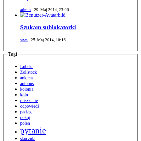
admin
-
29. Maj 2014, 23:06
Szukam sublokatorki
siwa
-
25. Maj 2014, 10:16
Tagi
Lubeka
Zollstock
ankieta
autobus
kolonia
köln
miszkanie
odpowiedź
paciąg
pokój
polen
pytanie
skocznia