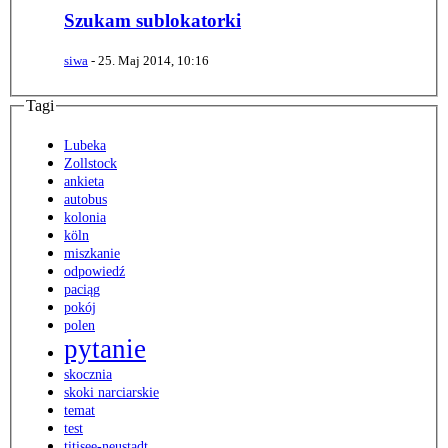
Szukam sublokatorki
siwa
-
25. Maj 2014, 10:16
Tagi
Lubeka
Zollstock
ankieta
autobus
kolonia
köln
miszkanie
odpowiedź
paciąg
pokój
polen
pytanie
skocznia
skoki narciarskie
temat
test
titisee-neustadt