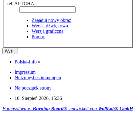
reCAPTCHA
Zaąaduj nowy obraz
Wersja dźwiękowa
Wersja graficzna
Pomoc
Polska-Info
»
Impressum
Nutzungsbestimmungen
Na początek strony
10. Sierpień 2026, 15:36
Forensoftware:
Burning Board®
, entwickelt von
WoltLab® GmbH