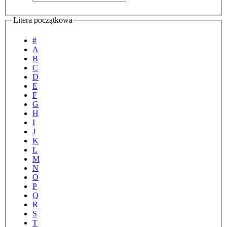
Litera początkowa
#
A
B
C
D
E
F
G
H
I
J
K
L
M
N
O
P
Q
R
S
T