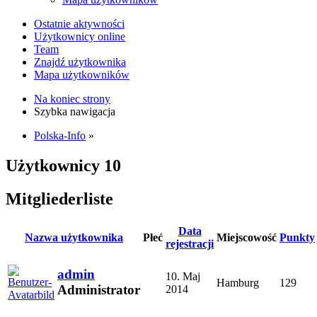
Ostatnie aktywności
Użytkownicy online
Team
Znajdź użytkownika
Mapa użytkowników
Na koniec strony
Szybka nawigacja
Polska-Info
»
Użytkownicy
10
Mitgliederliste
Data
Nazwa użytkownika
Płeć
Miejscowość
Punkty
rejestracji
admin
10. Maj
Hamburg
129
Administrator
2014