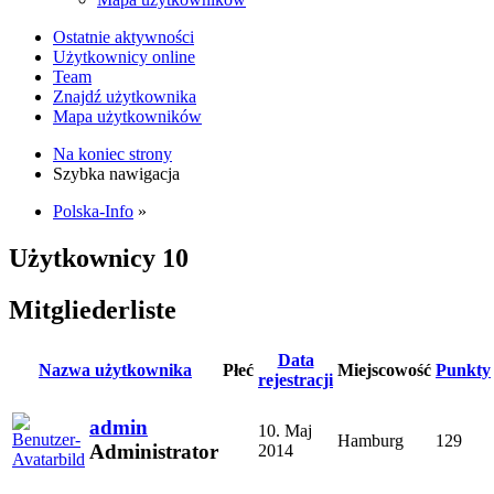
Ostatnie aktywności
Użytkownicy online
Team
Znajdź użytkownika
Mapa użytkowników
Na koniec strony
Szybka nawigacja
Polska-Info
»
Użytkownicy
10
Mitgliederliste
Data
Nazwa użytkownika
Płeć
Miejscowość
Punkty
rejestracji
admin
10. Maj
Hamburg
129
Administrator
2014