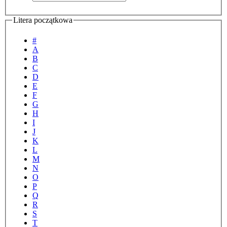
Litera początkowa
#
A
B
C
D
E
F
G
H
I
J
K
L
M
N
O
P
Q
R
S
T