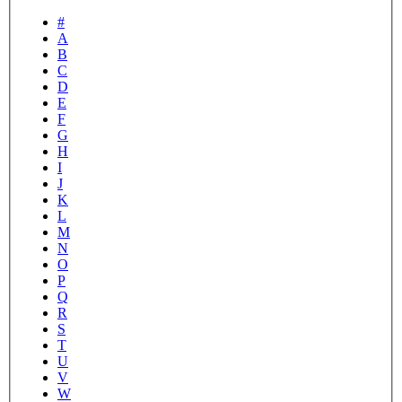
#
A
B
C
D
E
F
G
H
I
J
K
L
M
N
O
P
Q
R
S
T
U
V
W