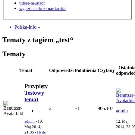
titisee-neustadt
wyjazd na skoki narciarskie
Polska-Info
»
Tematy z tagiem „test“
Tematy
Ostatni
Temat
Odpowiedzi
Polubienia
Czytany
odpowie
Przypięty
Testowy
temat
2
+1
906.107
admin
12. Maj
admin
-
10.
2014, 23:0
Maj 2014,
21:35
-
Hyde