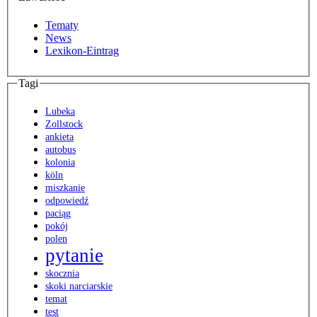
Tematy
News
Lexikon-Eintrag
Tagi
Lubeka
Zollstock
ankieta
autobus
kolonia
köln
miszkanie
odpowiedź
paciąg
pokój
polen
pytanie
skocznia
skoki narciarskie
temat
test