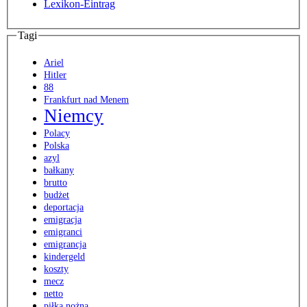
Lexikon-Eintrag
Tagi
Ariel
Hitler
88
Frankfurt nad Menem
Niemcy
Polacy
Polska
azyl
bałkany
brutto
budżet
deportacja
emigracja
emigranci
emigrancja
kindergeld
koszty
mecz
netto
piłka nożna