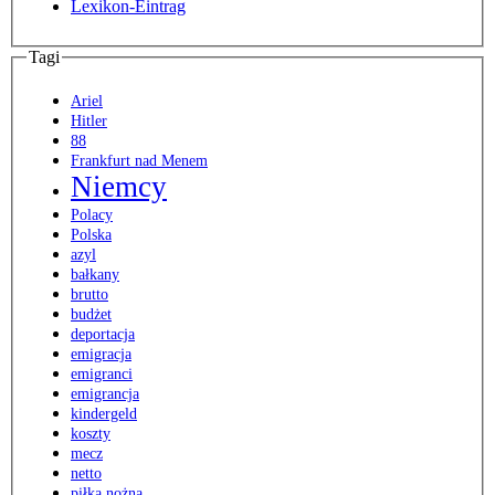
Lexikon-Eintrag
Tagi
Ariel
Hitler
88
Frankfurt nad Menem
Niemcy
Polacy
Polska
azyl
bałkany
brutto
budżet
deportacja
emigracja
emigranci
emigrancja
kindergeld
koszty
mecz
netto
piłka nożna