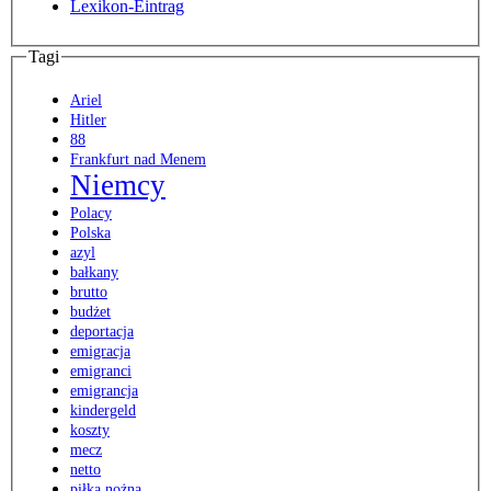
Lexikon-Eintrag
Tagi
Ariel
Hitler
88
Frankfurt nad Menem
Niemcy
Polacy
Polska
azyl
bałkany
brutto
budżet
deportacja
emigracja
emigranci
emigrancja
kindergeld
koszty
mecz
netto
piłka nożna