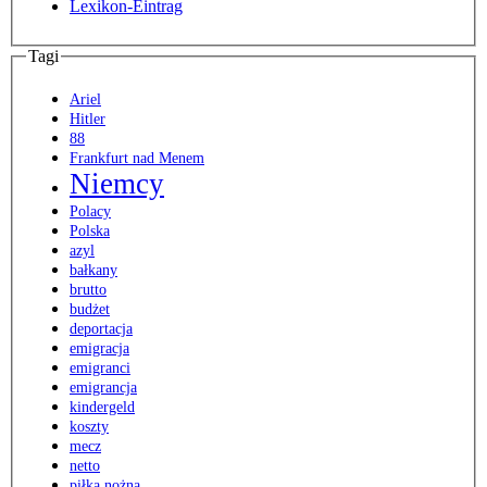
Lexikon-Eintrag
Tagi
Ariel
Hitler
88
Frankfurt nad Menem
Niemcy
Polacy
Polska
azyl
bałkany
brutto
budżet
deportacja
emigracja
emigranci
emigrancja
kindergeld
koszty
mecz
netto
piłka nożna