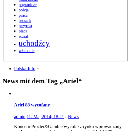
pogranicze
polcja
praca
proszek
przyrost
płaca
sozial
uchodźcy
włamanie
Polska-Info
»
News mit dem Tag „Ariel“
Ariel 88 wycofany
admin
11. Maj 2014, 18:21
-
News
Koncern Procter&Gamble wycofał z rynku wprowadzony