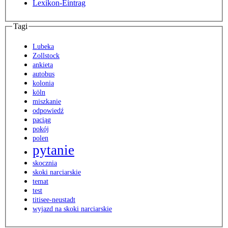
Lexikon-Eintrag
Tagi
Lubeka
Zollstock
ankieta
autobus
kolonia
köln
miszkanie
odpowiedź
paciąg
pokój
polen
pytanie
skocznia
skoki narciarskie
temat
test
titisee-neustadt
wyjazd na skoki narciarskie