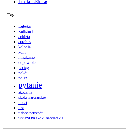
Lexikon-Eintrag
Tagi
Lubeka
Zollstock
ankieta
autobus
kolonia
köln
miszkanie
odpowiedź
paciąg
pokój
polen
pytanie
skocznia
skoki narciarskie
temat
test
titisee-neustadt
wyjazd na skoki narciarskie