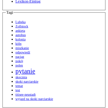
Lexikon-Eintrag
Tagi
Lubeka
Zollstock
ankieta
autobus
kolonia
köln
miszkanie
odpowiedź
paciąg
pokój
polen
pytanie
skocznia
skoki narciarskie
temat
test
titisee-neustadt
wyjazd na skoki narciarskie