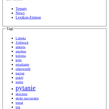
Tematy
News
Lexikon-Eintrag
Tagi
Lubeka
Zollstock
ankieta
autobus
kolonia
köln
miszkanie
odpowiedź
paciąg
pokój
polen
pytanie
skocznia
skoki narciarskie
temat
test