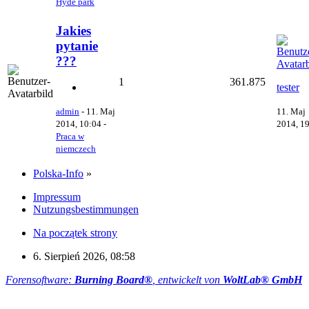
Hyde park
Jakies
pytanie
???
1
361.875
tester
11. Maj
admin
-
11. Maj
2014, 1
2014, 10:04
-
Praca w
niemczech
Polska-Info
»
Impressum
Nutzungsbestimmungen
Na początek strony
6. Sierpień 2026, 08:58
Forensoftware:
Burning Board®
, entwickelt von
WoltLab® GmbH