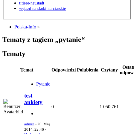
titisee-neustadt
wyjazd na skoki narciarskie
Polska-Info
»
Tematy z tagiem „pytanie“
Tematy
Ostat
Temat
Odpowiedzi
Polubienia
Czytany
odpow
Pytanie
test
ankiety
0
1.050.761
admin
-
20. Maj
2014, 22:46
-