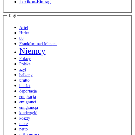
Lexikon-Eintrag
Tagi
Ariel
Hitler
88
Frankfurt nad Menem
Niemcy
Polacy
Polska
azyl
bałkany
brutto
budżet
deportacja
emigracja
emigranci
emigrancja
kindergeld
koszty
mecz
netto
piłka nożna