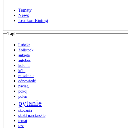
Tematy
News
Lexikon-Eintrag
Tagi
Lubeka
Zollstock
ankieta
autobus
kolonia
köln
miszkanie
odpowiedź
paciąg
pokój
polen
pytanie
skocznia
skoki narciarskie
temat
test