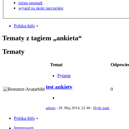
titisee-neustadt
wyjazd na skoki narciarskie
Polska-Info
»
Tematy z tagiem „ankieta“
Tematy
Temat
Odpowie
Pytanie
test ankiety
0
admin
-
20. Maj 2014, 22:46
-
Hyde park
Polska-Info
»
Impressum