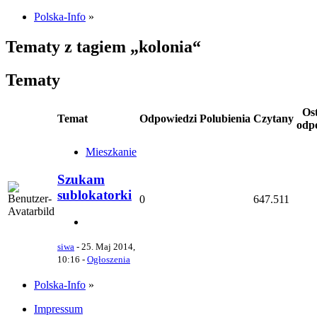
Polska-Info
»
Tematy z tagiem „kolonia“
Tematy
Os
Temat
Odpowiedzi
Polubienia
Czytany
odp
Mieszkanie
Szukam
sublokatorki
0
647.511
siwa
-
25. Maj 2014,
10:16
-
Ogłoszenia
Polska-Info
»
Impressum