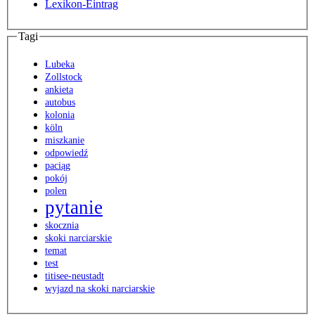
Lexikon-Eintrag
Tagi
Lubeka
Zollstock
ankieta
autobus
kolonia
köln
miszkanie
odpowiedź
paciąg
pokój
polen
pytanie
skocznia
skoki narciarskie
temat
test
titisee-neustadt
wyjazd na skoki narciarskie