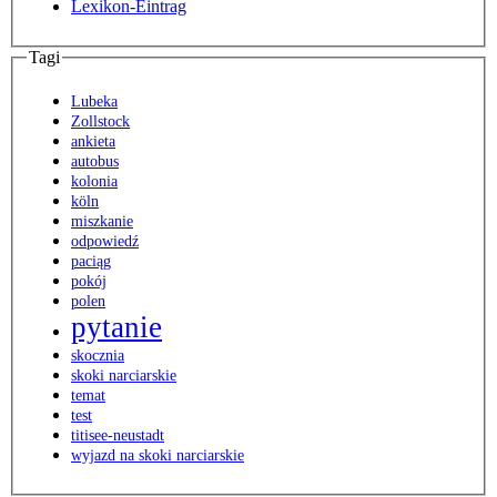
Lexikon-Eintrag
Tagi
Lubeka
Zollstock
ankieta
autobus
kolonia
köln
miszkanie
odpowiedź
paciąg
pokój
polen
pytanie
skocznia
skoki narciarskie
temat
test
titisee-neustadt
wyjazd na skoki narciarskie