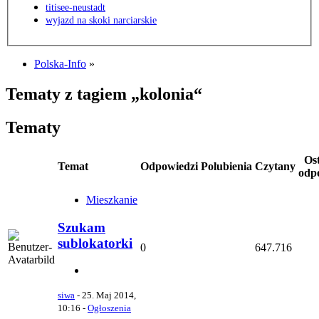
titisee-neustadt
wyjazd na skoki narciarskie
Polska-Info
»
Tematy z tagiem „kolonia“
Tematy
Os
Temat
Odpowiedzi
Polubienia
Czytany
odp
Mieszkanie
Szukam
sublokatorki
0
647.716
siwa
-
25. Maj 2014,
10:16
-
Ogłoszenia