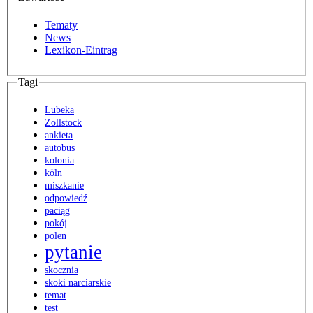
Tematy
News
Lexikon-Eintrag
Tagi
Lubeka
Zollstock
ankieta
autobus
kolonia
köln
miszkanie
odpowiedź
paciąg
pokój
polen
pytanie
skocznia
skoki narciarskie
temat
test