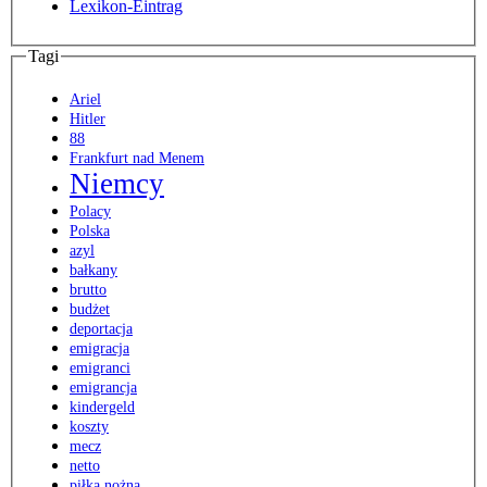
Lexikon-Eintrag
Tagi
Ariel
Hitler
88
Frankfurt nad Menem
Niemcy
Polacy
Polska
azyl
bałkany
brutto
budżet
deportacja
emigracja
emigranci
emigrancja
kindergeld
koszty
mecz
netto
piłka nożna