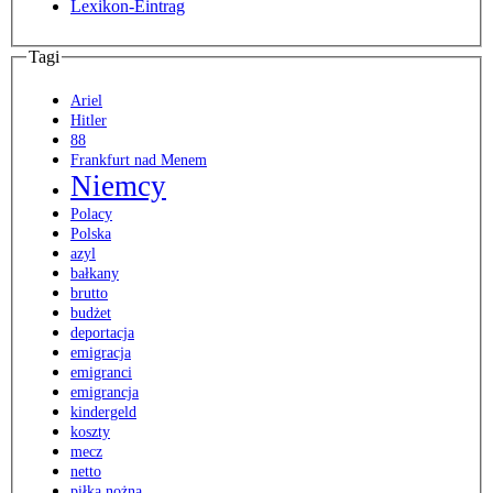
Lexikon-Eintrag
Tagi
Ariel
Hitler
88
Frankfurt nad Menem
Niemcy
Polacy
Polska
azyl
bałkany
brutto
budżet
deportacja
emigracja
emigranci
emigrancja
kindergeld
koszty
mecz
netto
piłka nożna