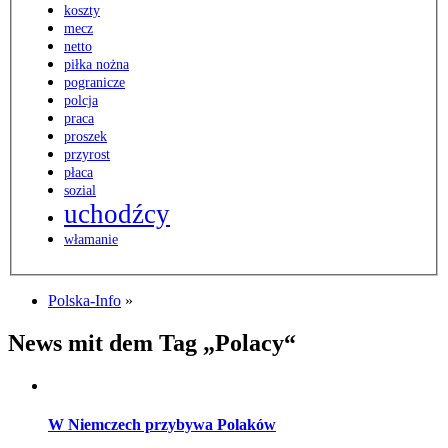
koszty
mecz
netto
piłka nożna
pogranicze
polcja
praca
proszek
przyrost
płaca
sozial
uchodźcy
włamanie
Polska-Info
»
News mit dem Tag „Polacy“
W Niemczech przybywa Polaków