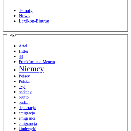
Tematy
News
Lexikon-Eintrag
Tagi
Ariel
Hitler
88
Frankfurt nad Menem
Niemcy
Polacy
Polska
azyl
bałkany
brutto
budżet
deportacja
emigracja
emigranci
emigrancja
kindergeld