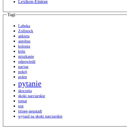
Lexikon-Eintrag
Tagi
Lubeka
Zollstock
ankieta
autobus
kolonia
köln
miszkanie
odpowiedź
paciąg
pokój
polen
pytanie
skocznia
skoki narciarskie
temat
test
titisee-neustadt
wyjazd na skoki narciarskie