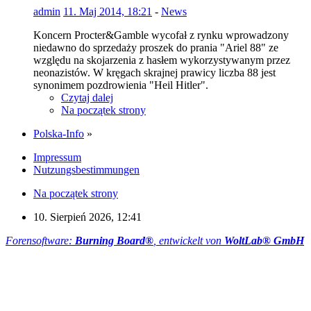
admin
11. Maj 2014, 18:21
-
News
Koncern Procter&Gamble wycofał z rynku wprowadzony
niedawno do sprzedaży proszek do prania "Ariel 88" ze
względu na skojarzenia z hasłem wykorzystywanym przez
neonazistów. W kręgach skrajnej prawicy liczba 88 jest
synonimem pozdrowienia "Heil Hitler".
Czytaj dalej
Na początek strony
Polska-Info
»
Impressum
Nutzungsbestimmungen
Na początek strony
10. Sierpień 2026, 12:41
Forensoftware:
Burning Board®
, entwickelt von
WoltLab® GmbH