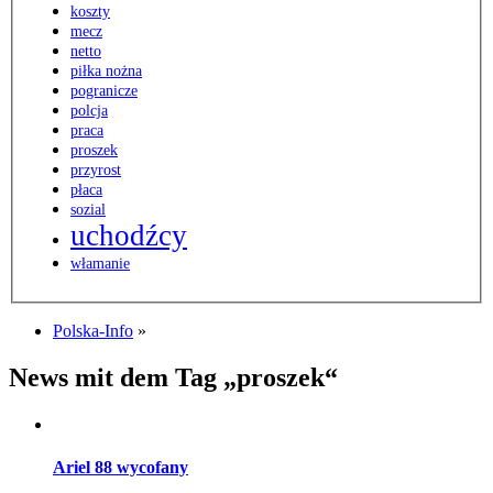
koszty
mecz
netto
piłka nożna
pogranicze
polcja
praca
proszek
przyrost
płaca
sozial
uchodźcy
włamanie
Polska-Info
»
News mit dem Tag „proszek“
Ariel 88 wycofany