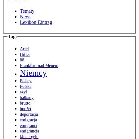
Tematy
News
Lexikon-Eintrag
Tagi
Ariel
Hitler
88
Frankfurt nad Menem
Niemcy
Polacy
Polska
azyl
bałkany
brutto
budżet
deportacja
emigracja
emigranci
emigrancja
kindergeld