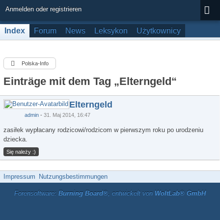
Anmelden oder registrieren
Index
Forum
News
Leksykon
Użytkownicy
Polska-Info
Einträge mit dem Tag „Elterngeld“
Elterngeld
admin
31. Maj 2014, 16:47
zasiłek wypłacany rodzicowi/rodzicom w pierwszym roku po urodzeniu
dziecka.
Się należy :)
Impressum
Nutzungsbestimmungen
Forensoftware:
Burning Board®
, entwickelt von
WoltLab® GmbH