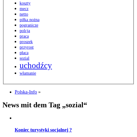
koszty
mecz
netto
piłka nożna
pogranicze
polcja
praca
proszek
przyrost
płaca
sozial
uchodźcy
włamanie
Polska-Info
»
News mit dem Tag „sozial“
Koniec turystyki socjalnej ?