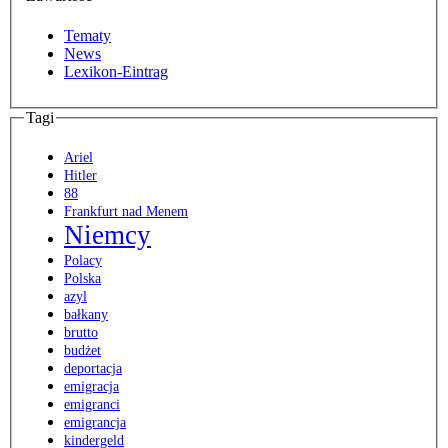
Tematy
News
Lexikon-Eintrag
Tagi
Ariel
Hitler
88
Frankfurt nad Menem
Niemcy
Polacy
Polska
azyl
bałkany
brutto
budżet
deportacja
emigracja
emigranci
emigrancja
kindergeld