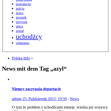
pogranicze
polcja
praca
proszek
przyrost
płaca
sozial
uchodźcy
włamanie
Polska-Info
»
News mit dem Tag „azyl“
Niemcy zaczynają deportacje
admin
25. Październik 2015, 19:59
-
News
O tym że problem z uchodźcami istnieje, wiedza już wszyscy