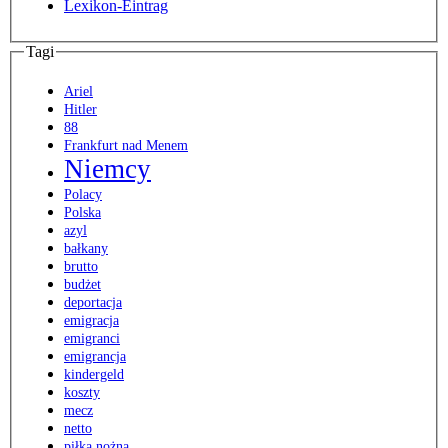
Lexikon-Eintrag
Tagi
Ariel
Hitler
88
Frankfurt nad Menem
Niemcy
Polacy
Polska
azyl
bałkany
brutto
budżet
deportacja
emigracja
emigranci
emigrancja
kindergeld
koszty
mecz
netto
piłka nożna