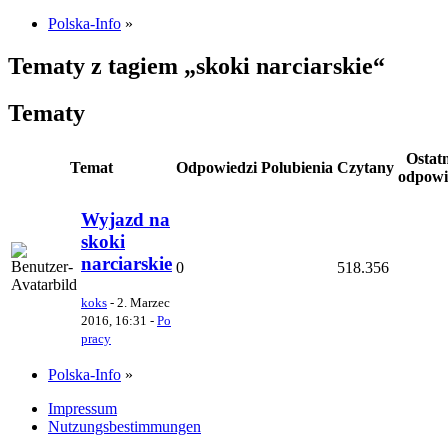
Polska-Info
»
Tematy z tagiem „skoki narciarskie“
Tematy
Ostat
Temat
Odpowiedzi
Polubienia
Czytany
odpowi
Wyjazd na
skoki
narciarskie
0
518.356
koks
-
2. Marzec
2016, 16:31
-
Po
pracy
Polska-Info
»
Impressum
Nutzungsbestimmungen