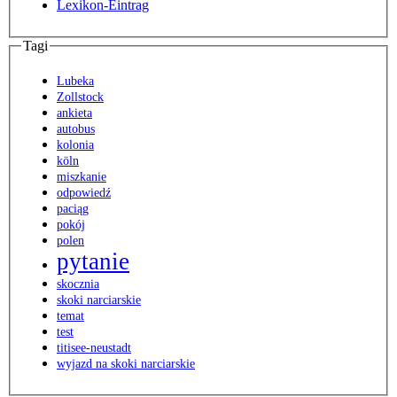
Lexikon-Eintrag
Tagi
Lubeka
Zollstock
ankieta
autobus
kolonia
köln
miszkanie
odpowiedź
paciąg
pokój
polen
pytanie
skocznia
skoki narciarskie
temat
test
titisee-neustadt
wyjazd na skoki narciarskie