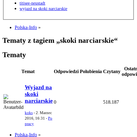
titisee-neustadt
wyjazd na skoki narciarskie
Polska-Info
»
Tematy z tagiem „skoki narciarskie“
Tematy
Ostat
Temat
Odpowiedzi
Polubienia
Czytany
odpowi
Wyjazd na
skoki
narciarskie
0
518.187
koks
-
2. Marzec
2016, 16:31
-
Po
pracy
Polska-Info
»