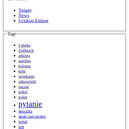
Tematy
News
Lexikon-Eintrag
Tagi
Lubeka
Zollstock
ankieta
autobus
kolonia
köln
miszkanie
odpowiedź
paciąg
pokój
polen
pytanie
skocznia
skoki narciarskie
temat
test