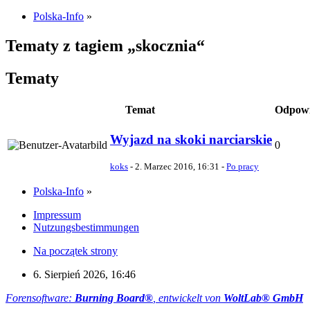
Polska-Info
»
Tematy z tagiem „skocznia“
Tematy
Temat
Odpowi
Wyjazd na skoki narciarskie
0
koks
-
2. Marzec 2016, 16:31
-
Po pracy
Polska-Info
»
Impressum
Nutzungsbestimmungen
Na początek strony
6. Sierpień 2026, 16:46
Forensoftware:
Burning Board®
, entwickelt von
WoltLab® GmbH