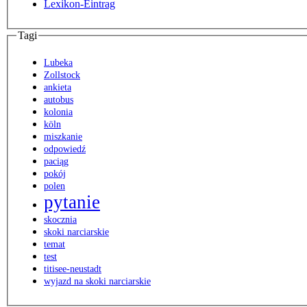
Lexikon-Eintrag
Tagi
Lubeka
Zollstock
ankieta
autobus
kolonia
köln
miszkanie
odpowiedź
paciąg
pokój
polen
pytanie
skocznia
skoki narciarskie
temat
test
titisee-neustadt
wyjazd na skoki narciarskie