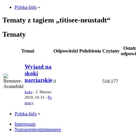
Polska-Info
»
Tematy z tagiem „titisee-neustadt“
Tematy
Ostat
Temat
Odpowiedzi
Polubienia
Czytany
odpowi
Wyjazd na
skoki
narciarskie
0
518.177
koks
-
2. Marzec
2016, 16:31
-
Po
pracy
Polska-Info
»
Impressum
Nutzungsbestimmungen