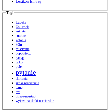
Lexikon-Eintrag
Tagi
Lubeka
Zollstock
ankieta
autobus
kolonia
köln
miszkanie
odpowiedź
paciąg
pokój
polen
pytanie
skocznia
skoki narciarskie
temat
test
titisee-neustadt
wyjazd na skoki narciarskie