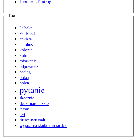
Lexikon-Eintrag
Tagi
Lubeka
Zollstock
ankieta
autobus
kolonia
köln
miszkanie
odpowiedź
paciąg
pokój
polen
pytanie
skocznia
skoki narciarskie
temat
test
titisee-neustadt
wyjazd na skoki narciarskie