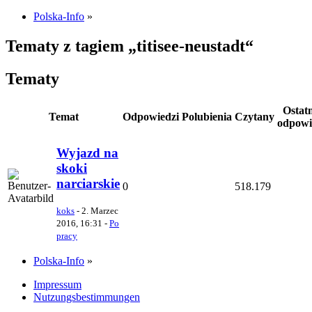
Polska-Info
»
Tematy z tagiem „titisee-neustadt“
Tematy
Ostat
Temat
Odpowiedzi
Polubienia
Czytany
odpowi
Wyjazd na
skoki
narciarskie
0
518.179
koks
-
2. Marzec
2016, 16:31
-
Po
pracy
Polska-Info
»
Impressum
Nutzungsbestimmungen