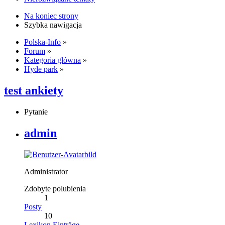
Na koniec strony
Szybka nawigacja
Polska-Info
»
Forum
»
Kategoria główna
»
Hyde park
»
test ankiety
Pytanie
admin
Administrator
Zdobyte polubienia
1
Posty
10
Lexikon Einträge