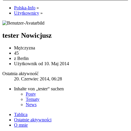
Polska-Info
»
Użytkownicy
»
tester
Nowicjusz
Mężczyzna
45
z Berlin
Użytkownik od 10. Maj 2014
Ostatnia aktywność
20. Czerwiec 2014, 06:28
Inhalte von „tester“ suchen
Posty
Tematy
News
Tablica
Ostatnie aktywności
O mnie