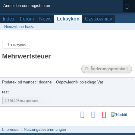
Anmelden oder registrieren
Index
Forum
News
Leksykon
Użytkownicy
Nieczytane hasła
Leksykon
Mehrwertsteuer
Änderungsprotokoll
Podatek od wartosci dodanej . Odpowiednik polskiego Vat
test
1.746.108 mal gelesen
Impressum
Nutzungsbestimmungen