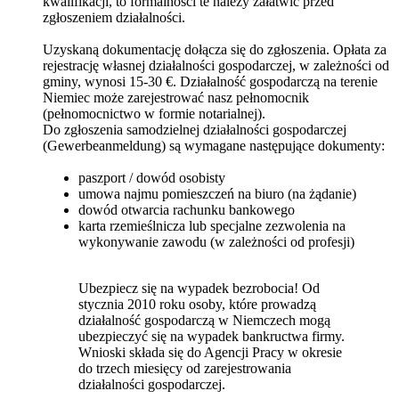
kwalifikacji, to formalności te należy załatwić przed
zgłoszeniem działalności.
Uzyskaną dokumentację dołącza się do zgłoszenia. Opłata za
rejestrację własnej działalności gospodarczej, w zależności od
gminy, wynosi 15-30 €. Działalność gospodarczą na terenie
Niemiec może zarejestrować nasz pełnomocnik
(pełnomocnictwo w formie notarialnej).
Do zgłoszenia samodzielnej działalności gospodarczej
(Gewerbeanmeldung) są wymagane następujące dokumenty:
paszport / dowód osobisty
umowa najmu pomieszczeń na biuro (na żądanie)
dowód otwarcia rachunku bankowego
karta rzemieślnicza lub specjalne zezwolenia na
wykonywanie zawodu (w zależności od profesji)
Ubezpiecz się na wypadek bezrobocia! Od
stycznia 2010 roku osoby, które prowadzą
działalność gospodarczą w Niemczech mogą
ubezpieczyć się na wypadek bankructwa firmy.
Wnioski składa się do Agencji Pracy w okresie
do trzech miesięcy od zarejestrowania
działalności gospodarczej.