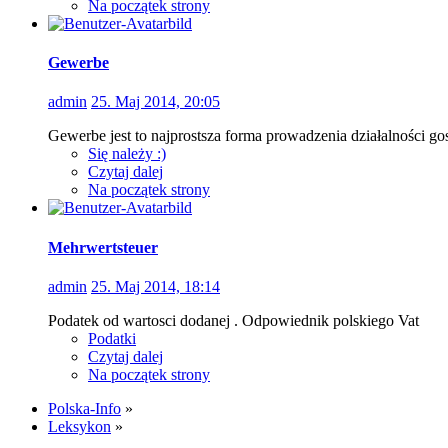
Na początek strony
Gewerbe
admin
25. Maj 2014, 20:05
Gewerbe jest to najprostsza forma prowadzenia działalności go
Się należy :)
Czytaj dalej
Na początek strony
Mehrwertsteuer
admin
25. Maj 2014, 18:14
Podatek od wartosci dodanej . Odpowiednik polskiego Vat
Podatki
Czytaj dalej
Na początek strony
Polska-Info
»
Leksykon
»