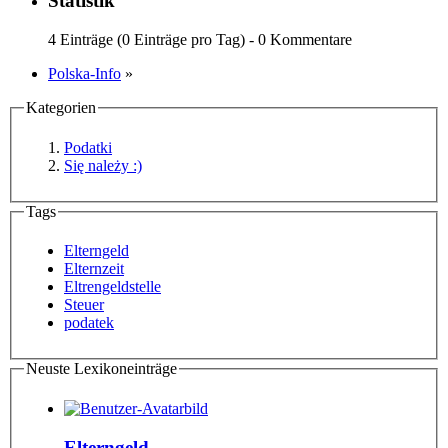
Statistik
4 Einträge (0 Einträge pro Tag) - 0 Kommentare
Polska-Info
»
Kategorien
Podatki
Się należy :)
Tags
Elterngeld
Elternzeit
Eltrengeldstelle
Steuer
podatek
Neuste Lexikoneinträge
Elterngeld