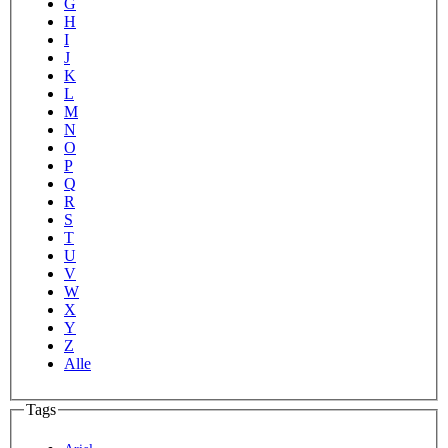
G
H
I
J
K
L
M
N
O
P
Q
R
S
T
U
V
W
X
Y
Z
Alle
Tags