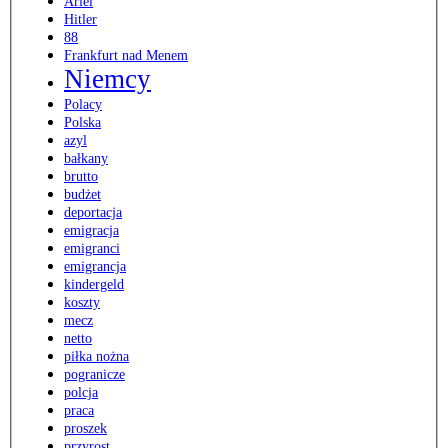
Ariel
Hitler
88
Frankfurt nad Menem
Niemcy
Polacy
Polska
azyl
bałkany
brutto
budżet
deportacja
emigracja
emigranci
emigrancja
kindergeld
koszty
mecz
netto
piłka nożna
pogranicze
polcja
praca
proszek
przyrost