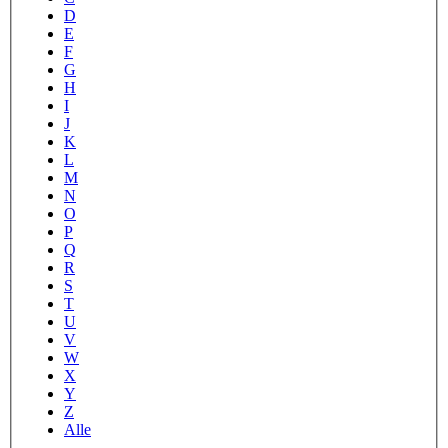
D
E
F
G
H
I
J
K
L
M
N
O
P
Q
R
S
T
U
V
W
X
Y
Z
Alle