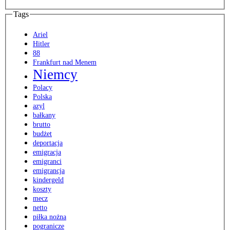
Tags
Ariel
Hitler
88
Frankfurt nad Menem
Niemcy
Polacy
Polska
azyl
bałkany
brutto
budżet
deportacja
emigracja
emigranci
emigrancja
kindergeld
koszty
mecz
netto
piłka nożna
pogranicze