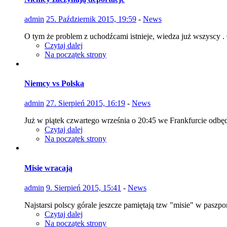
admin
25. Październik 2015, 19:59
-
News
O tym że problem z uchodźcami istnieje, wiedza już wszyscy .
Czytaj dalej
Na początek strony
Niemcy vs Polska
admin
27. Sierpień 2015, 16:19
-
News
Już w piątek czwartego września o 20:45 we Frankfurcie odbęd
Czytaj dalej
Na początek strony
Misie wracają
admin
9. Sierpień 2015, 15:41
-
News
Najstarsi polscy górale jeszcze pamiętają tzw "misie" w paszpor
Czytaj dalej
Na początek strony