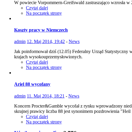
W powiecie Vorpommern-Greifswald zastraszająco wzrosła w 20
Czytaj dalej
Na początek strony
Koszty pracy w Niemczech
admin
12. Maj 2014, 19:42
-
News
Jak poinformował dziś (12.05) Federalny Urząd Statystyczny w 
krajach wysokouprzemysłowionych.
Czytaj dalej
Na początek strony
Ariel 88 wycofany
admin
11. Maj 2014, 18:21
-
News
Koncern Procter&Gamble wycofał z rynku wprowadzony niedaw
skrajnej prawicy liczba 88 jest synonimem pozdrowienia "Heil 
Czytaj dalej
Na początek strony