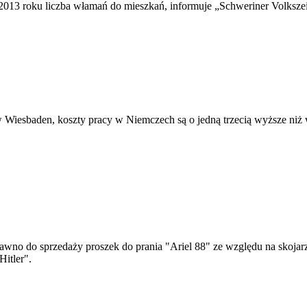
13 roku liczba włamań do mieszkań, informuje „Schweriner Volkszeitu
Wiesbaden, koszty pracy w Niemczech są o jedną trzecią wyższe niż wy
no do sprzedaży proszek do prania "Ariel 88" ze względu na skojar
Hitler".