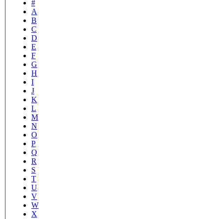
#
A
B
C
D
E
F
G
H
I
J
K
L
M
N
O
P
Q
R
S
T
U
V
W
X