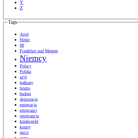
Y
Z
Tags
Ariel
Hitler
88
Frankfurt nad Menem
Niemcy
Polacy
Polska
azyl
bałkany
brutto
budżet
deportacja
emigracja
emigranci
emigrancja
kindergeld
koszty
mecz