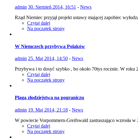
admin
30. Sierpień 2014, 16:51
-
News
Rząd Niemiec przyjął projekt ustawy mającej zapobiec wyłud
Czytaj dalej
Na początek strony
W Niemczech przybywa Polaków
admin
25. Maj 2014, 14:50
-
News
Przybywa i to dosyć szybko , bo około 70tys rocznie. W roku 2
Czytaj dalej
Na początek strony
Plaga złodziejstwa na pograniczu
admin
19. Maj 2014, 21:18
-
News
W powiecie Vorpommern-Greifswald zastraszająco wzrosła w 20
Czytaj dalej
Na początek strony