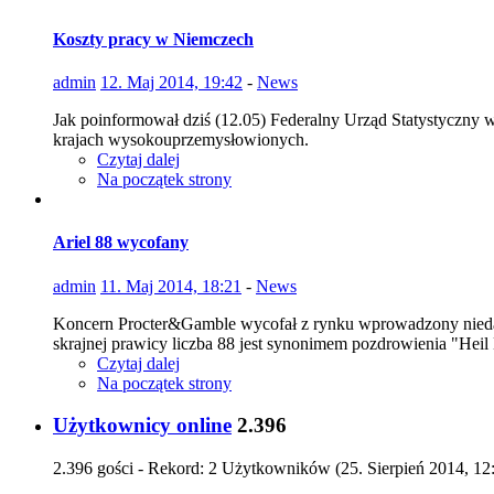
Koszty pracy w Niemczech
admin
12. Maj 2014, 19:42
-
News
Jak poinformował dziś (12.05) Federalny Urząd Statystyczny w 
krajach wysokouprzemysłowionych.
Czytaj dalej
Na początek strony
Ariel 88 wycofany
admin
11. Maj 2014, 18:21
-
News
Koncern Procter&Gamble wycofał z rynku wprowadzony niedaw
skrajnej prawicy liczba 88 jest synonimem pozdrowienia "Heil 
Czytaj dalej
Na początek strony
Użytkownicy online
2.396
2.396 gości - Rekord: 2 Użytkowników (
25. Sierpień 2014, 12