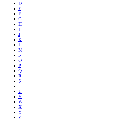
D
E
F
G
H
I
J
K
L
M
N
O
P
Q
R
S
T
U
V
W
X
Y
Z