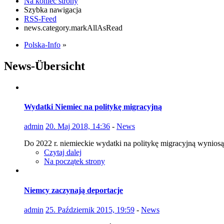
Na koniec strony
Szybka nawigacja
RSS-Feed
news.category.markAllAsRead
Polska-Info
»
News-Übersicht
Wydatki Niemiec na politykę migracyjną
admin
20. Maj 2018, 14:36
-
News
Do 2022 r. niemieckie wydatki na politykę migracyjną wyniosą
Czytaj dalej
Na początek strony
Niemcy zaczynają deportacje
admin
25. Październik 2015, 19:59
-
News