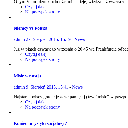
O tym że problem z uchodźcami istnieje, wiedza już wszyscy .
Czytaj dalej
Na początek strony
Niemcy vs Polska
admin
27. Sierpień 2015, 16:19
-
News
Już w piątek czwartego września o 20:45 we Frankfurcie odbęd
Czytaj dalej
Na początek strony
Misie wracają
admin
9. Sierpień 2015, 15:41
-
News
Najstarsi polscy górale jeszcze pamiętają tzw "misie" w paszpor
Czytaj dalej
Na początek strony
Koniec turystyki socjalnej ?