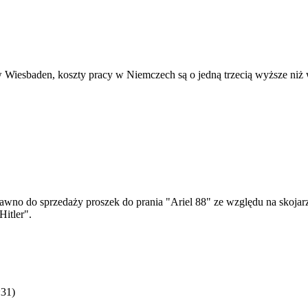
Wiesbaden, koszty pracy w Niemczech są o jedną trzecią wyższe niż wy
no do sprzedaży proszek do prania "Ariel 88" ze względu na skojar
Hitler".
:31
)