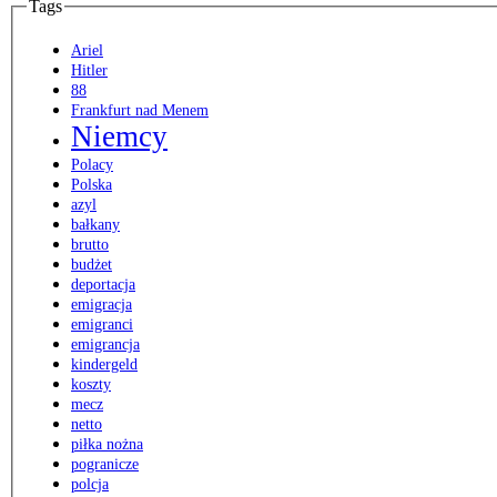
Tags
Ariel
Hitler
88
Frankfurt nad Menem
Niemcy
Polacy
Polska
azyl
bałkany
brutto
budżet
deportacja
emigracja
emigranci
emigrancja
kindergeld
koszty
mecz
netto
piłka nożna
pogranicze
polcja