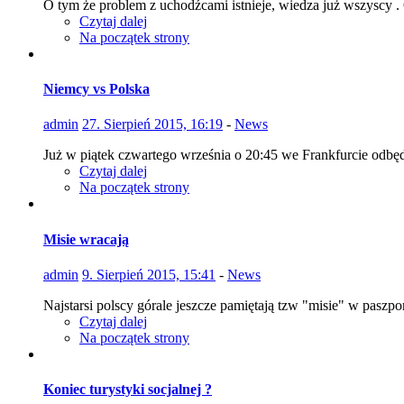
O tym że problem z uchodźcami istnieje, wiedza już wszyscy .
Czytaj dalej
Na początek strony
Niemcy vs Polska
admin
27. Sierpień 2015, 16:19
-
News
Już w piątek czwartego września o 20:45 we Frankfurcie odbęd
Czytaj dalej
Na początek strony
Misie wracają
admin
9. Sierpień 2015, 15:41
-
News
Najstarsi polscy górale jeszcze pamiętają tzw "misie" w paszpor
Czytaj dalej
Na początek strony
Koniec turystyki socjalnej ?