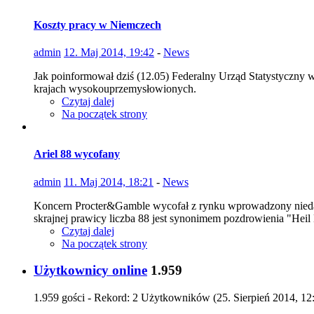
Koszty pracy w Niemczech
admin
12. Maj 2014, 19:42
-
News
Jak poinformował dziś (12.05) Federalny Urząd Statystyczny w 
krajach wysokouprzemysłowionych.
Czytaj dalej
Na początek strony
Ariel 88 wycofany
admin
11. Maj 2014, 18:21
-
News
Koncern Procter&Gamble wycofał z rynku wprowadzony niedaw
skrajnej prawicy liczba 88 jest synonimem pozdrowienia "Heil 
Czytaj dalej
Na początek strony
Użytkownicy online
1.959
1.959 gości - Rekord: 2 Użytkowników (
25. Sierpień 2014, 12