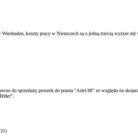
Wiesbaden, koszty pracy w Niemczech są o jedną trzecią wyższe niż wy
no do sprzedaży proszek do prania "Ariel 88" ze względu na skojar
Hitler".
:31
)