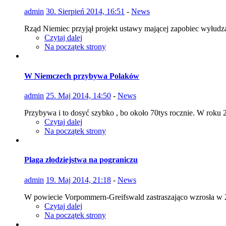
admin
30. Sierpień 2014, 16:51
-
News
Rząd Niemiec przyjął projekt ustawy mającej zapobiec wyłud
Czytaj dalej
Na początek strony
W Niemczech przybywa Polaków
admin
25. Maj 2014, 14:50
-
News
Przybywa i to dosyć szybko , bo około 70tys rocznie. W roku 2
Czytaj dalej
Na początek strony
Plaga złodziejstwa na pograniczu
admin
19. Maj 2014, 21:18
-
News
W powiecie Vorpommern-Greifswald zastraszająco wzrosła w 20
Czytaj dalej
Na początek strony