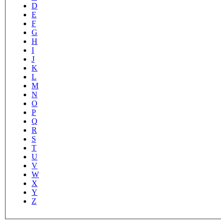
D
E
F
G
H
I
J
K
L
M
N
O
P
Q
R
S
T
U
V
W
X
Y
Z