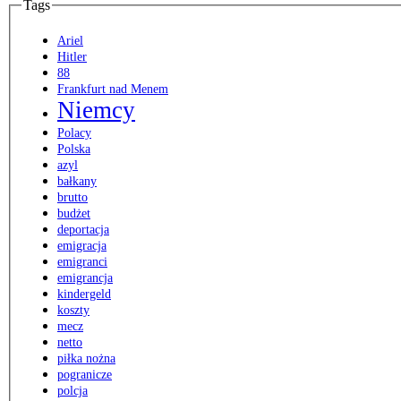
Tags
Ariel
Hitler
88
Frankfurt nad Menem
Niemcy
Polacy
Polska
azyl
bałkany
brutto
budżet
deportacja
emigracja
emigranci
emigrancja
kindergeld
koszty
mecz
netto
piłka nożna
pogranicze
polcja