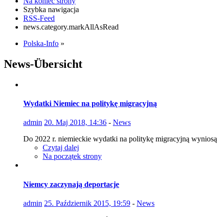
Na koniec strony
Szybka nawigacja
RSS-Feed
news.category.markAllAsRead
Polska-Info
»
News-Übersicht
Wydatki Niemiec na politykę migracyjną
admin
20. Maj 2018, 14:36
-
News
Do 2022 r. niemieckie wydatki na politykę migracyjną wyniosą
Czytaj dalej
Na początek strony
Niemcy zaczynają deportacje
admin
25. Październik 2015, 19:59
-
News