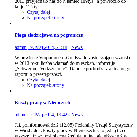
2013 przyjechało nas do Niemiec 189tys , a powróciło do
kraju 115 tys.
Czytaj dalej
Na początek strony
Plaga złodziejstwa na pograniczu
admin
19. Maj 2014, 21:18
-
News
W powiecie Vorpommern-Greifswald zastraszająco wzrosła
w 2013 roku liczba włamań do mieszkań, informuje
„Schweriner Volkszeitung”. Dane te pochodzą z aktualnego
raportu o przestępczości,
Czytaj dalej
Na początek strony
Koszty pracy w Niemczech
admin
12. Maj 2014, 19:42
-
News
Jak poinformował dziś (12.05) Federalny Urząd Statystyczny
w Wiesbaden, koszty pracy w Niemczech są o jedną trzecią
wyższe niż wynosi obecna średnia unijna, ale niższe niż w