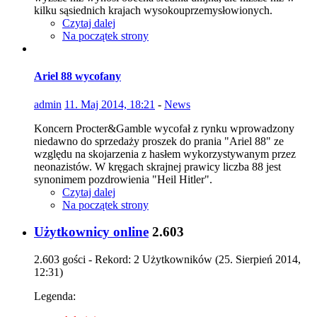
kilku sąsiednich krajach wysokouprzemysłowionych.
Czytaj dalej
Na początek strony
Ariel 88 wycofany
admin
11. Maj 2014, 18:21
-
News
Koncern Procter&Gamble wycofał z rynku wprowadzony
niedawno do sprzedaży proszek do prania "Ariel 88" ze
względu na skojarzenia z hasłem wykorzystywanym przez
neonazistów. W kręgach skrajnej prawicy liczba 88 jest
synonimem pozdrowienia "Heil Hitler".
Czytaj dalej
Na początek strony
Użytkownicy online
2.603
2.603 gości - Rekord: 2 Użytkowników (
25. Sierpień 2014,
12:31
)
Legenda: