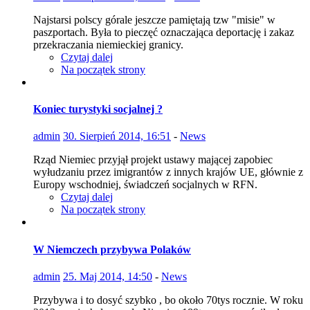
Najstarsi polscy górale jeszcze pamiętają tzw "misie" w
paszportach. Była to pieczęć oznaczająca deportację i zakaz
przekraczania niemieckiej granicy.
Czytaj dalej
Na początek strony
Koniec turystyki socjalnej ?
admin
30. Sierpień 2014, 16:51
-
News
Rząd Niemiec przyjął projekt ustawy mającej zapobiec
wyłudzaniu przez imigrantów z innych krajów UE, głównie z
Europy wschodniej, świadczeń socjalnych w RFN.
Czytaj dalej
Na początek strony
W Niemczech przybywa Polaków
admin
25. Maj 2014, 14:50
-
News
Przybywa i to dosyć szybko , bo około 70tys rocznie. W roku