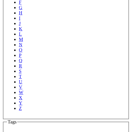
F
G
H
I
J
K
L
M
N
O
P
Q
R
S
T
U
V
W
X
Y
Z
Tags