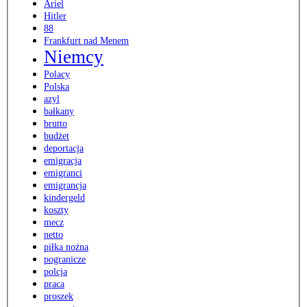
Ariel
Hitler
88
Frankfurt nad Menem
Niemcy
Polacy
Polska
azyl
bałkany
brutto
budżet
deportacja
emigracja
emigranci
emigrancja
kindergeld
koszty
mecz
netto
piłka nożna
pogranicze
polcja
praca
proszek